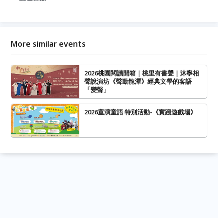
More similar events
2026桃園閱讀開箱｜桃里有書聲｜沐寧相
聲說演坊《聲動龍潭》經典文學的客語
「變聲」
2026童演童語 特別活動-《實踐遊戲場》