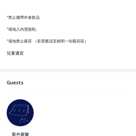
*禁止攜帶外食飲品
*場地入內需脫鞋。
*場地禁止吸菸 （若需要請至精明一街吸菸區）
兒童適宜
Guests
藍色窗簾