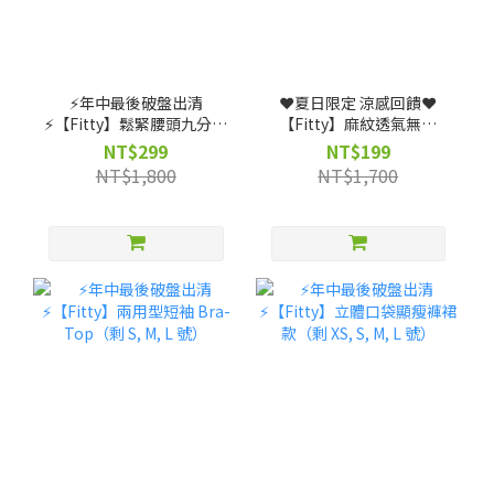
⚡️年中最後破盤出清
❤️夏日限定 涼感回饋❤️
⚡️【Fitty】鬆緊腰頭九分寬
【Fitty】麻紋透氣無縫
褲（剩 XS, S, M, L, XL 號）
Polo 衫（剩 XS, S, M, L
NT$299
NT$199
號）
NT$1,800
NT$1,700