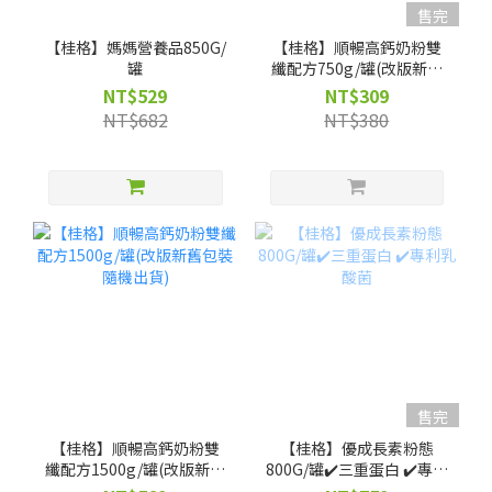
售完
【桂格】媽媽營養品850G/
【桂格】順暢高鈣奶粉雙
罐
纖配方750g/罐(改版新舊
包裝隨機出貨)
NT$529
NT$309
NT$682
NT$380
售完
【桂格】順暢高鈣奶粉雙
【桂格】優成長素粉態
纖配方1500g/罐(改版新舊
800G/罐✔️三重蛋白 ✔️專利
包裝隨機出貨)
乳酸菌