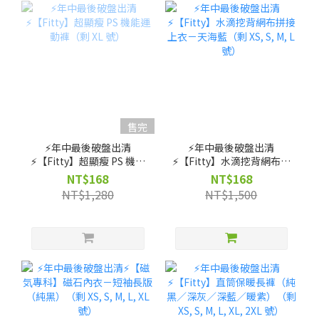
售完
⚡️年中最後破盤出清
⚡️年中最後破盤出清
⚡️【Fitty】超顯瘦 PS 機能
⚡️【Fitty】水滴挖背網布拼
運動褲（剩 XL 號）
接上衣－天海藍（剩 XS, S,
NT$168
NT$168
M, L 號）
NT$1,280
NT$1,500