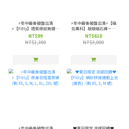
⚡️年中最後破盤出清
⚡️年中最後破盤出清⚡️【磁
⚡️【Fitty】透氣條紋無縫上
気專科】敲敲磁石褲－高
衣（剩 XS, S, M 號）
腰直筒款（剩 XS, S, M, L,
NT$99
NT$618
XL 號）
NT$1,300
NT$3,000
⚡️年中最後破盤出清
❤️夏日限定 涼感回饋❤️