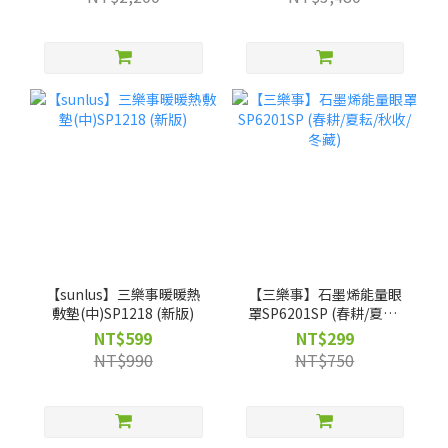
獨家】客製不織布袋
量有限 贈完為止)
【sunlus】三樂事暖暖熱
【三樂事】石墨烯能量眼
敷墊(中)SP1218 (新版)
罩SP6201SP (春耕/夏耘/
秋收/冬藏)
NT$599
NT$299
NT$990
NT$750