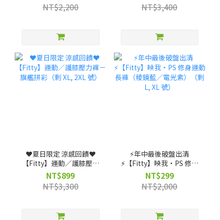
機能裝備包 ★ (贈)【筆記
NT$2,200
NT$3,400
獨家】客製不織布袋
❤️夏日限定 涼感回饋❤️
⚡️年中最後破盤出清
【Fitty】運動／護膝壓力
⚡️【Fitty】映我・PS 修身
褲－旗艦拼彩（剩 XL, 2XL
運動長褲（稜鏡藍／電光
NT$899
NT$299
號）
紫）（剩 L, XL 號）
NT$3,300
NT$2,000