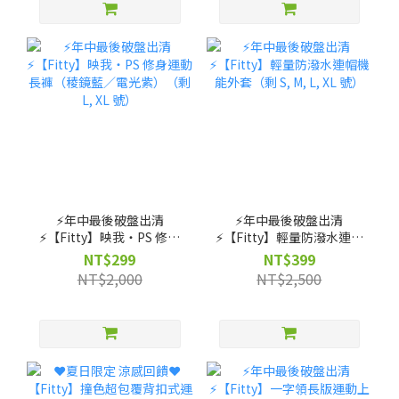
⚡️年中最後破盤出清
⚡️年中最後破盤出清
⚡️【Fitty】映我・PS 修身
⚡️【Fitty】輕量防潑水連帽
運動長褲（稜鏡藍／電光
機能外套（剩 S, M, L, XL
NT$299
NT$399
紫）（剩 L, XL 號）
號）
NT$2,000
NT$2,500