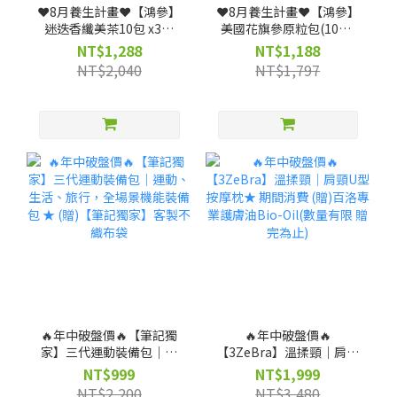
❤️8月養生計畫❤️【鴻參】
❤️8月養生計畫❤️【鴻參】
迷迭香纖美茶10包 x3盒
美國花旗參原粒包(10包/
(效期:2027-03-18)
盒) x 3盒
NT$1,288
NT$1,188
NT$2,040
NT$1,797
🔥年中破盤價🔥【筆記獨
🔥年中破盤價🔥
家】三代運動裝備包｜運
【3ZeBra】溫揉頸｜肩頸
動、生活、旅行，全場景
U型按摩枕★ 期間消費 (贈)
NT$999
NT$1,999
機能裝備包 ★ (贈)【筆記
百洛專業護膚油Bio-Oil(數
NT$2,200
NT$3,480