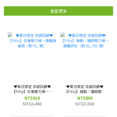
查看更多
❤️夏日限定 涼感回饋❤️
❤️夏日限定 涼感回饋❤️
【Fitty】日著壓力褲－旗
【Fitty】運動／護膝壓力
艦無痕款（剩 XL, 號）
褲－旗艦拼彩（剩 XL, 2XL
NT$918
NT$899
號）
NT$3,400
NT$3,300