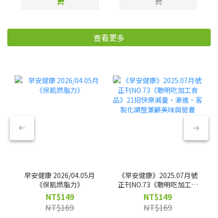
查看更多
早安健康 2026/04.05月
《早安健康》2025.07月號
《保肌燃脂力》
正刊NO.73《聰明吃加工食
品》21招快樂減量，漸
NT$149
NT$149
進、客製化調整兼顧美味
NT$169
NT$169
與營養