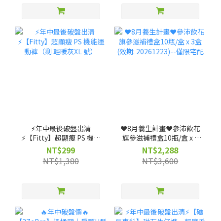
⚡️年中最後破盤出清
❤️8月養生計畫❤️參沛飲花
⚡️【Fitty】超顯瘦 PS 機能
旗參滋補禮盒10瓶/盒 x 3
運動褲（剩 輕暖灰XL 號）
盒 (效期: 20261223)--僅限
NT$299
NT$2,288
宅配
NT$1,380
NT$3,600