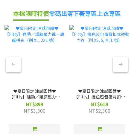
本檔限時特價
零碼出清
下著專區
上衣專區
❤️夏日限定 涼感回饋❤️
❤️夏日限定 涼感回饋❤️
【Fitty】運動／護膝壓力褲
【Fitty】撞色超包覆背扣式
－旗艦拼彩（剩 XL, 2XL 號）
運動內衣（剩 XS, S, M, L
NT$899
NT$618
號）
NT$3,300
NT$2,300