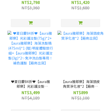
髮75g*2(贈)光彩護汝髮
髮★照光白髮自然變色 兼
NT$2,798
NT$1,420
3g*4★照光白髮自然變色
具護髮【廠商出貨】
NT$3,360
NT$1,680
兼具護髮【廠商出貨】
❤️夏日慶84折❤️【aura雅
【aura雅鄔樂】海藻頭皮
鄔樂】光彩護汝髮
角質淨化液*2【廠商出
(75g)*2+【aura雅鄔樂】
貨】
NT$3,499
NT$899
海藻洗髮精 (475ml)*1
NT$4,189
NT$1,100
(贈) 明星體驗旅行組+
【aura雅鄔樂】光彩護汝
髮(3g)*2✨免沖洗白髮專