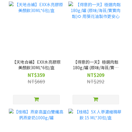
【天地合補】EXX水亮膠原
【得意的一天】極選肉鬆
美顏飲30ML*6包/盒
180g/罐 (原味/海苔/寶寶
肉鬆)🌻 用葵花油製作更安
NT$359
NT$209
心
NT$669
NT$292