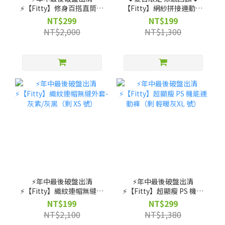
⚡️【Fitty】修身百搭直筒褲
【Fitty】網紗拼接運動上
（剩 XS, S, M, L, XL, 2XL
衣(黑色)（剩 XS, S, M 號）
NT$299
NT$199
號）
NT$2,000
NT$1,300
⚡️年中最後破盤出清
⚡️年中最後破盤出清
⚡️【Fitty】織紋連帽無縫外
⚡️【Fitty】超顯瘦 PS 機能
套-灰紫/灰黑（剩 XS 號）
運動褲（剩 輕暖灰XL 號）
NT$199
NT$299
NT$2,100
NT$1,380