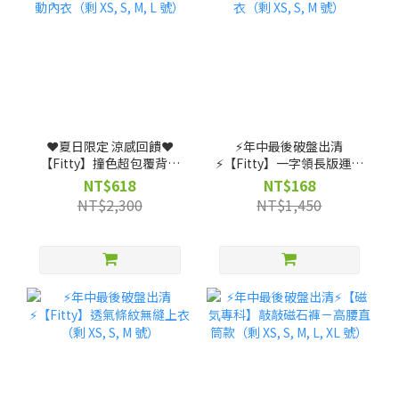
❤️夏日限定 涼感回饋❤️
⚡️年中最後破盤出清
【Fitty】撞色超包覆背扣
⚡️【Fitty】一字領長版運動
式運動內衣（剩 XS, S, M, L
上衣（剩 XS, S, M 號）
NT$618
NT$168
號）
NT$2,300
NT$1,450