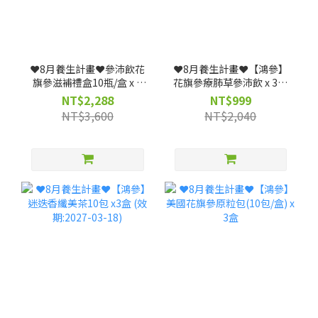
❤️8月養生計畫❤️參沛飲花
❤️8月養生計畫❤️【鴻參】
旗參滋補禮盒10瓶/盒 x 3
花旗參療肺草參沛飲 x 3盒
盒 (效期: 20261223)--僅限
(25ml x 10包/盒)｜人蔘飲
NT$2,288
NT$999
宅配
★清潤舒暢、深層調理(效
NT$3,600
NT$2,040
期: 20261117)