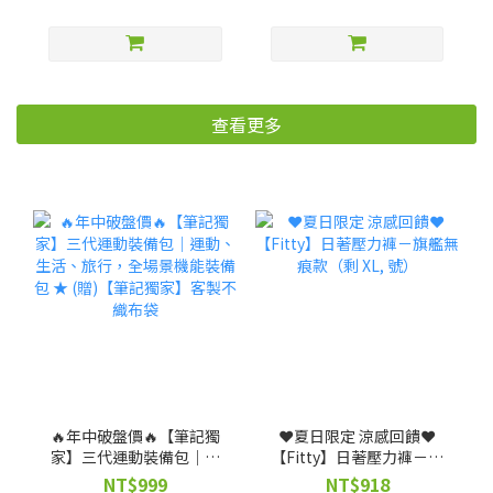
查看更多
🔥年中破盤價🔥【筆記獨
❤️夏日限定 涼感回饋❤️
家】三代運動裝備包｜運
【Fitty】日著壓力褲－旗
動、生活、旅行，全場景
艦無痕款（剩 XL, 號）
NT$999
NT$918