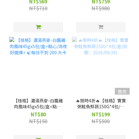
NT$569
NT$759
NT$710
NT$980
售完
【桂格】濃湯燕麥-白醬雞
🔥限時4折🔥【桂格】寶寶
肉風味45gx5包/盒⚡點心/
粥鮭魚鮮蔬150G*4包/盒
消夜好選擇⚡ 🍃每份不到
(效期：2026/09/24)
NT$80
NT$199
200 大卡
NT$150
NT$500