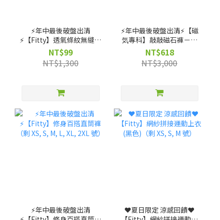
⚡️年中最後破盤出清
⚡️年中最後破盤出清⚡️【磁
⚡️【Fitty】透氣條紋無縫上
気專科】敲敲磁石褲－高
衣（剩 XS, S, M 號）
腰直筒款（剩 XS, S, M, L,
NT$99
NT$618
XL 號）
NT$1,300
NT$3,000
⚡️年中最後破盤出清
❤️夏日限定 涼感回饋❤️
⚡️【Fitty】修身百搭直筒褲
【Fitty】網紗拼接運動上