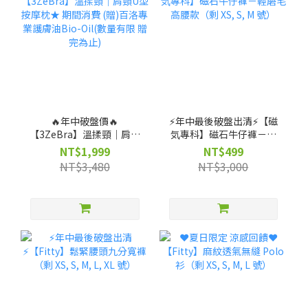
🔥年中破盤價🔥
⚡️年中最後破盤出清⚡️【磁
【3ZeBra】溫揉頸｜肩頸
気專科】磁石牛仔褲－輕
U型按摩枕★ 期間消費 (贈)
磨毛高腰款（剩 XS, S, M
NT$1,999
NT$499
百洛專業護膚油Bio-Oil(數
號）
NT$3,480
NT$3,000
量有限 贈完為止)