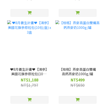
❤️8月養生計畫❤️【鴻參】
【桂格】燕麥高蛋白雙纖
美國花旗參原粒包(10包/
高鈣燕麥奶1000g/罐
盒) x 3盒
NT$1,188
NT$499
NT$1,797
NT$650