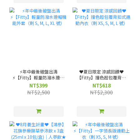
⚡️年中最後破盤出清
❤️夏日限定 涼感回饋❤️
⚡️【Fitty】輕量防潑水連帽
【Fitty】撞色超包覆背扣
機能外套（剩 S, M, L, XL
式運動內衣（剩 XS, S, M, L
NT$399
NT$618
號）
號）
NT$2,500
NT$2,300