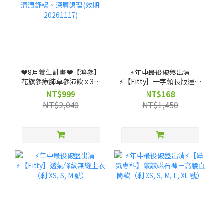
❤️8月養生計畫❤️【鴻參】
⚡️年中最後破盤出清
花旗參療肺草參沛飲 x 3盒
⚡️【Fitty】一字領長版運動
(25ml x 10包/盒)｜人蔘飲
上衣（剩 XS, S, M 號）
NT$999
NT$168
★清潤舒暢、深層調理(效
NT$2,040
NT$1,450
期: 20261117)