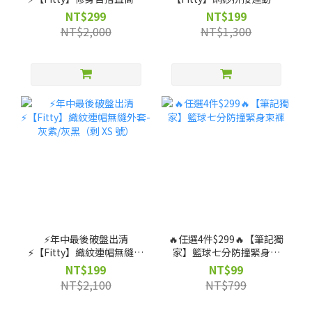
（剩 XS, S, M, L, XL, 2XL
衣(黑色)（剩 XS, S, M 號）
NT$299
NT$199
號）
NT$2,000
NT$1,300
⚡️年中最後破盤出清
🔥任選4件$299🔥【筆記獨
⚡️【Fitty】織紋連帽無縫外
家】籃球七分防撞緊身束
套-灰紫/灰黑（剩 XS 號）
褲
NT$199
NT$99
NT$2,100
NT$799