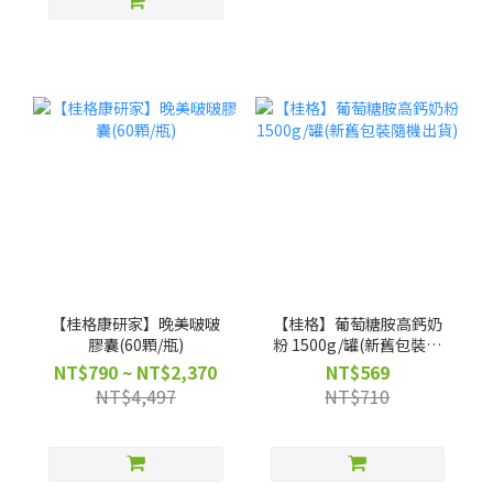
【桂格康研家】晚美啵啵
【桂格】葡萄糖胺高鈣奶
膠囊(60顆/瓶)
粉 1500g/罐(新舊包裝隨
機出貨)
NT$790 ~ NT$2,370
NT$569
NT$4,497
NT$710