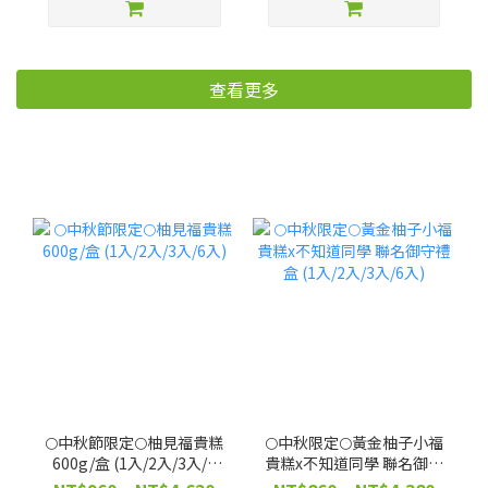
用！補色護髮【廠商出
貨】
查看更多
🌕中秋節限定🌕柚見福貴糕
🌕中秋限定🌕黃金柚子小福
600g/盒 (1入/2入/3入/6
貴糕x不知道同學 聯名御守
入)
禮盒 (1入/2入/3入/6入)