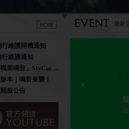
) 例行維護開機通知
) 例行維護通知
【完美世界M】「新職業鳴音」MyCard通路活動說明
新版本｜鳴音來襲！
Previous
區開服公告