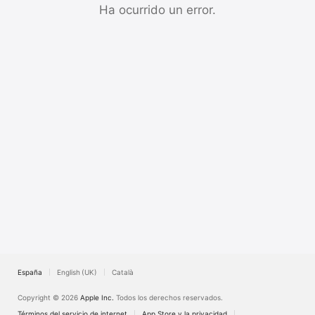
TV
Ha ocurrido un error.
España
English (UK)
Català
Copyright © 2026
Apple Inc.
Todos los derechos reservados.
Términos del servicio de internet
App Store y la privacidad