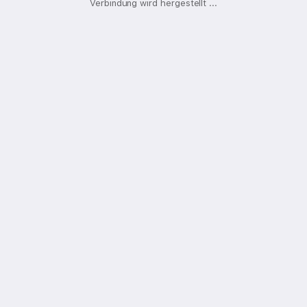
Verbindung wird hergestellt
.
.
.