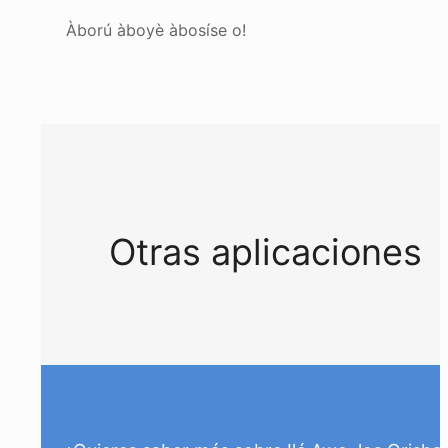
Àború àboyè àbosíse o!
Otras aplicaciones