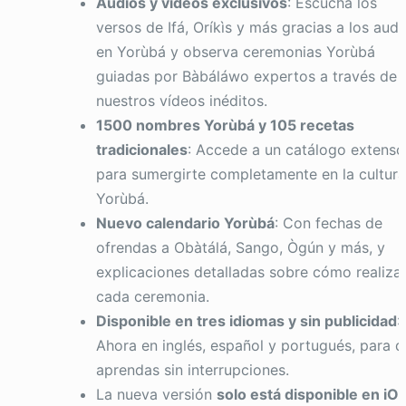
Audios y videos exclusivos
: Escucha los
versos de Ifá, Oríkìs y más gracias a los audi
en Yorùbá y observa ceremonias Yorùbá
guiadas por Bàbáláwo expertos a través de
nuestros vídeos inéditos.
1500 nombres Yorùbá y 105 recetas
tradicionales
: Accede a un catálogo extenso
para sumergirte completamente en la cultura
Yorùbá.
Nuevo calendario Yorùbá
: Con fechas de
ofrendas a Obàtálá, Sango, Ògún y más, y
explicaciones detalladas sobre cómo realiza
cada ceremonia.
Disponible en tres idiomas y sin publicidad
:
Ahora en inglés, español y portugués, para 
aprendas sin interrupciones.
La nueva versión
solo está disponible en iO