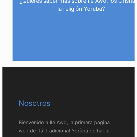
¿Quieres saber más sobre Ilé Awo, los Orisha
la religión Yoruba?
Consúltanos
Nosotros
Bienvenido a Ilé Awo, la primera página
web de Ifá Tradicional Yorùbá de habla