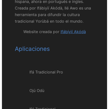
hispana, ahora en portugués e ingles.
Creada por Ifábiyìí Akódà, Ilé Awo es una
herramienta para difundir la cultura
tradicional Yorùbá en todo el mundo.
Website creada por
Ifábíyìí Akódà
Aplicaciones
Ifá Tradicional Pro
Ojú Odù
Ifá Tradicional