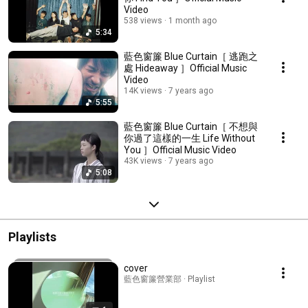
Video
538 views
1 month ago
5:34
藍色窗簾 Blue Curtain［ 逃跑之
處 Hideaway ］Official Music
Video
14K views
7 years ago
5:55
藍色窗簾 Blue Curtain［ 不想與
你過了這樣的一生 Life Without
You ］Official Music Video
43K views
7 years ago
5:08
Playlists
cover
藍色窗簾營業部 · Playlist