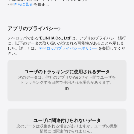
・気に入ったメイク動画は何度も見たい

です。しかし、フリコアプリ起動して当選し
- 軽微な不具合を修正

さらに見る
・今使っているコスメが自分に合うかチェックしたい

てるか確認は必要です。当選美覚えておくか
・コスメの安全性が気になる

公式SNSフォロしてレバ大概当選日に当選日
Twitter、Instagramの公式アカウントもあるので覗い
・お気に入りの美容成分をチェックしたい

ですよ！ってTwitterながしてるので安心で
てみてください

・美容成分のことをもっと知りたい

す。今後の予告でクッションファンデーショ
これからもCHECCOをよろしくお願いいたします。
・韓国コスメを中心とした海外コスメの成分を見てみたい

ンもあるのでとても楽しみにしてるアプリで
アプリのプライバシー
す。フォロワ100ハードルありますがちゃん
- - - - - - - - 取り扱いカテゴリ- - - - - - - -

としたアプリですよー
デベロッパである“
ELINHA Co., Ltd
”は、アプリのプライバシー慣行
AI肌診断、肌診断、メイクアップ（口紅、リップティント、リップ
に、以下のデータの取り扱いが含まれる可能性があることを示しま
グロス、アイブロウ、アイライナー、アイシャドウ、チーク、マス
した。詳しくは、
デベロッパプライバシーポリシー
を参照してくだ
カラ、ハイライター）、ベースメイク（ファンデーション、化粧下
さい。
地、フェイスパウダー、コンシーラー）、スキンケア・基礎化粧
品、美容液、マスクパック、日焼け対策・ケア、ネイル、マニキュ
ア、ジェルネイル、香水、ヘアケア・スタイリング、ボディケア、
ユーザのトラッキングに使用されるデータ
美容グッズなど

次のデータは、他社のアプリやWebサイト間でユーザを
トラッキングする目的で使用される場合があります。
- - - - - - - -人気キーワード- - - - - - - -

肌分析、化粧品ランキング、ブランド、カテゴリ、Q＆A、口コミ、
ID
化粧品悩み、化粧品悩み分析、美白、エイジングケア、保湿、しわ
改善、スキンケア、ボディケア、メイク、ベースメイク、ヘアケ
ア、フレグランス、リップ、フェイスマスク、ニキビ、毛穴、くす
み、しみ、しわ、赤み、乾燥、クマ、コラーゲン、ビタミンC、ビ
タミンC誘導体、ヒアルロン酸、セラミド、レチノール

ユーザに関連付けられないデータ
- - - - - - - 取り扱いブランド- - - - - - - -

次のデータは収集される場合がありますが、ユーザの識別
MISSHA（ミシャ）、 ETUDE（旧：エチュードハウス）、 
情報には関連付けられません。
CLIO（クリオ）、 rom&nd（ロムアンド）、 3CE（スリーシーイ