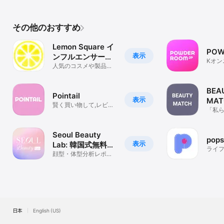
その他のおすすめ
Lemon Square イ
POW
表示
ンフルエンサー向
Kオン
けギフトサービス
人気のコスメや製品を
ティ
手軽にお試し
BEA
Pointail
表示
MA
賢く買い物して,レビュ
ティ
「私
ーで得するショッピン
き合う
グアプリ
報も
Seoul Beauty
pops
表示
Lab: 韓国式無料顔
ライ
型・体型診断
顔型・体型分析レポー
トと、あなただけのス
タイリングガイド
日本
English (US)