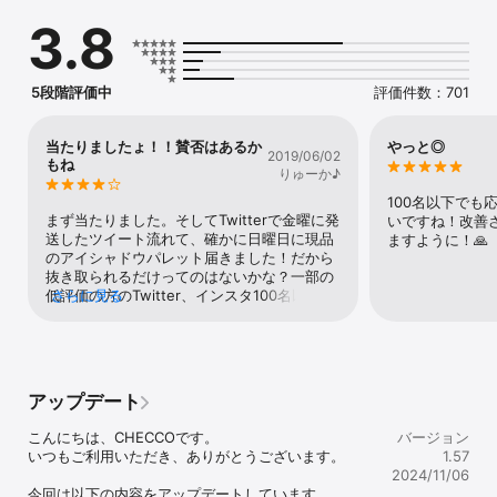
る

3.8
・レビュアーを募集しているコスメに申し込んでレビュアーになる

・コスメ・美容系YouTuberのメイク動画を存分に楽しむ

・気になる人気コスメ・美容系YouTuberの動画やコスメをいいねし
て見返す

5段階評価中
評価件数：701
・日本のコスメだけでなく、韓国のコスメランキングでトレンドを
チェック

・気になったコスメを価格比較して購入(STYLEKOREAN、
当たりましたょ！！賛否はあるか
やっと◎
2019/06/02
Amazon、楽天、ヤフーショッピングなどで)

もね
りゅーか♪
・メイクの使用感をレビュー投稿

・カテゴリ、商品別のおすすめYouTubeを見てメイクの方法を学ぶ

100名以下でも
まず当たりました。そしてTwitterで金曜に発
いですね！改善
- - - - - - - - こんな方におすすめ- - - - - - - -

送したツイート流れて、確かに日曜日に現品
ますように！🙏
・韓国コスメが大好き（3CE、トニーモリー、エチュードハウスな
のアイシャドウパレット届きました！だから
ど）

抜き取られるだけってのはないかな？一部の
・韓国でトレンドになっているコスメランキングを知りたい

低評価の方のTwitter、インスタ100名以上の
さらに見る
・韓国YouTuberのおしゃれ可愛いメイク方法を知りたい

フォロワ必要ってのは本当です。しかし美容
・自分の肌状態を知りたい

垢でなくても平気です。私は美容専門垢では
・自分の肌に合う化粧品を多くのブランドの中から知りたい

ありません。ごった煮垢です。そもそもイン
・自分に合った美容・スキンケア・メイクアップ方法を知りたい

スタは企業は支店単位OKだけど個人は複垢禁
・自分の肌質などに合った専門的な分析に基づいた提案を受けたい

止してるよね？バレると消されるし確かに
アップデート
・コスメ・美容系YouTuberの動画をいつも見ている

Twitter、インスタ両方100といわるとTwitter
・プチプラもデパコスも、気に入ったコスメを価格比較して購入し
なんてもう伸びる要素ないので厳しいです
こんにちは、CHECCOです。

バージョン
たい

が、インスタは流行ってるので比較的容易か
いつもご利用いただき、ありがとうございます。

1.57
・韓国コスメプレゼントされたい

なって思います。あと通知で当選通知来ると
2024/11/06
・日頃からコスメ関連の投稿をSNSでしている

いう説明もありますが、通知切ってても平気
今回は以下の内容をアップデートしています。
