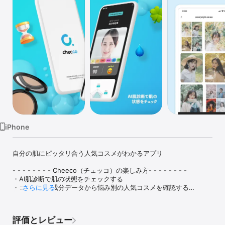
Watch
TV
iPhone
自分の肌にピッタリ合う人気コスメがわかるアプリ

- - - - - - - - Cheeco（チェッコ）の楽しみ方- - - - - - - -

・AI肌診断で肌の状態をチェックする

・コスメの全成分データから悩み別の人気コスメを確認する

さらに見る
・自分の悩みに役立つ成分情報を確認する

・悩みにぴったりのコスメがわかるパーソナライズされたランキン
グを見る

評価とレビュー
・同じ悩みを持つ人が使ってるコスメのレビューをROOMで確認す