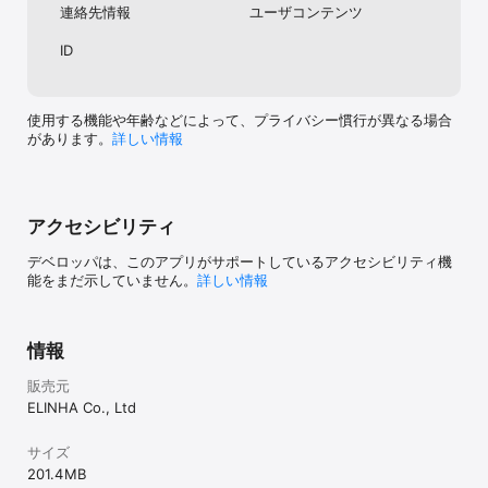
連絡先情報
ユーザコンテンツ
ー）、 stimmung（スティモン）、 A'pieu（アピュー）、 
WAKEMAKE（ウェイクメイク）、 SKINFOOD（スキンフード）、 
ID
MEDIHEAL（メディヒール）、 CNP Laboratory、ドクタージャル
ト（Dr.Jart+）、 TIRTIR（ティルティル） 、 BRING GREEN（ブリ
ングリーン）、 innisfree（イニスフリー）、 goodal（グーダ
ル）、SHIEIDO GINZA TOKYO、cle de peau beaute(クレ・ド・
使用する機能や年齢などによって、プライバシー慣行が異なる場合
ポー ボーテ)、bare Minerals(ベアミネラル)、IPSA(イプサ)、
があります。
詳しい情報
LAURA MERCIER(ローラ メルシエ)、NARS(ナーズ)、HAKU(ハ
ク)、est(エスト)、KANEBO(カネボウ)、LUANSOL(ルナソル)、
RMK(アールエムケー)、SUQUU(スック)、COSME DECORTÉ(コス
メデコルテ)、JILL STUART(ジルスチュアート)、Awake(アウェイ
ク)、ADDICTION(アディクション)、雪肌精(せっきせい)、
アクセシビリティ
ALBION(アルビオン)、IGNIS(イグニス)、Elegance(エレガンス)、
Paul & JOE（ポール＆ジョー）、ANNA SUI(アナ スイ)、Les 
デベロッパは、このアプリがサポートしているアクセシビリティ機
Merveillerses LADURÉE(レ・メルヴェイユーズ ラデュレ)、
能をまだ示していません。
詳しい情報
POLA(ポーラ)、ORBIS(オルビス)、THREE(スリー)、Jurlique(ジュ
リーク)
情報
販売元
ELINHA Co., Ltd
サイズ
201.4 MB