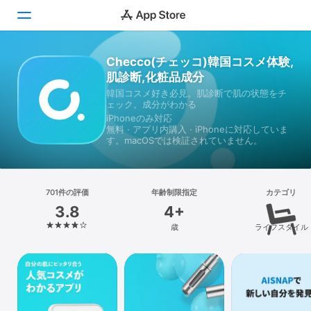
Checco(チェッコ)韓国コスメ体験,
Today
肌診断,化粧品成分
韓国コスメ好き必見。肌診断で肌の状態をチ
ゲーム
ェック。成分がわかる
iPhoneのみ対応
アプリ
無料 · アプリ内購入 · iPhoneに対応していま
す。macOSでは検証されていません。
Arcade
検索
701件の評価
年齢制限指定
カテゴリ
3.8
4+
プラットフォーム
歳
ライフスタイル
iPhone
iPad
Mac
Vision