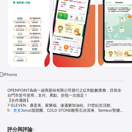
Watch
TV
iPhone
OPENPOINT為統一超商股份有限公司發行之紅利點數業務，目前全
台門市皆可使用，支付、累點、折抵一次搞定！

【合作通路】

7-ELEVEN、康是美、家樂福、速邁樂加油站、21世紀生活館、
Mister Donut甜甜圈、COLD STONE酷聖石冰淇淋、Semeur聖娜多
更多
堡....等。

【點數介紹】

評分與評論
 會員於7-ELEVEN消費出示uniopen會員條碼、報手機號碼或使用