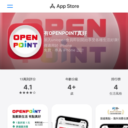
Today
有OPENPOINT真好
加入uniopen會員即刻開始享受各種生活好康!
遊戲
僅適用於 iPhone
免費 · 專為 iPhone 設計
App
Arcade
搜尋
13萬則評分
年齡分級
排行榜
4.1
4+
4
平台
歲
生活風格
iPhone
iPad
Mac
Vision