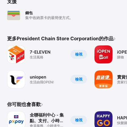
支援
錢包
集中收納票卡的最簡便方式。
更多President Chain Store Corporation的作品
7-ELEVEN
iOPE
檢視
生活風格
購物
uniopen
賣貨
檢視
生活由我OPEN!
賣家
單出
你可能也會喜歡
全聯福利中心 - 集
HAP
檢視
點、支付、小時
快樂
達、印花
會員服務、小時達生鮮