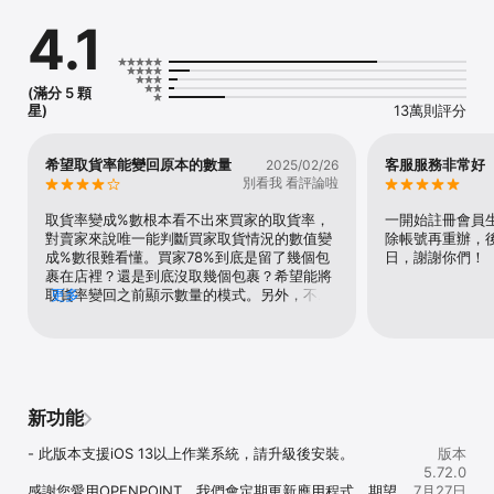
icash2.0或OPEN錢包皆可輕鬆累積點數，點數可折抵消費或兌換超
4.1
值商品。

【功能介紹】

1.累積-查詢最新點數優惠情報、累點通路及活動。

(滿分 5 顆
2.兌換-優惠商品及合作通路優惠券兌換。

星)
13萬則評分
3.查詢-消費獲得的OPENPOINT點數。

4.綁定-常用icash2.0(聯名卡)綁定，使用更便利。

5.支付-OPEN錢包、icash Pay及雲端開心卡支付超方便！

希望取貨率能變回原本的數量
客服服務非常好
2025/02/26
6.服務-ibon 售票、列印、繳費、寄件、儲值、紅利、購物及生活服
別看我 看評論啦
務。

7.集點-小7集點卡，集點、兌點更EASY！

取貨率變成%數根本看不出來買家的取貨率，
一開始註冊會員
8.發票-消費存發票，專屬對獎/通知領獎更貼心。

對賣家來說唯一能判斷買家取貨情況的數值變
除帳號再重辦，
9.團購-i划算，一人即享團購價。

成%數很難看懂。買家78%到底是留了幾個包
日，謝謝你們！
裹在店裡？還是到底沒取幾個包裹？希望能將
【支援規格】

取貨率變回之前顯示數量的模式。另外，不取
更多
手機支援的規格- iOS 13以上的版本

貨超過三次，系統看起來也沒黑單
請於上述建議使用環境下升級或安裝應用程式，否則可能導致APP無
法使用

※提醒您，為確保您的帳務安全，請於行動装置安裝防護軟體，以保護
行動裝置的安全。
新功能
- 此版本支援iOS 13以上作業系統，請升級後安裝。

版本
5.72.0
感謝您愛用OPENPOINT，我們會定期更新應用程式，期望
7月27日