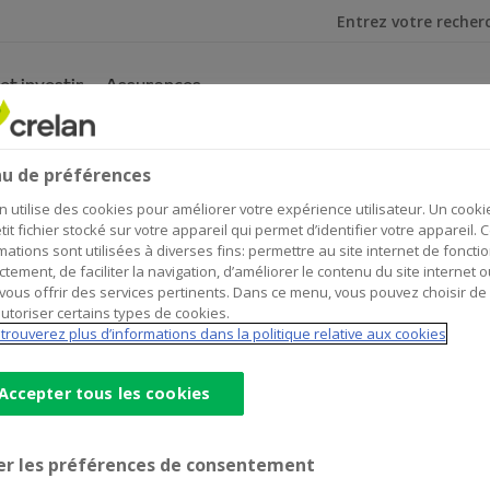
Je cherche
et investir
Assurances
u de préférences
 - applications
n utilise des cookies pour améliorer votre expérience utilisateur. Un cooki
tit fichier stocké sur votre appareil qui permet d’identifier votre appareil. 
mations sont utilisées à diverses fins: permettre au site internet de foncti
ctement, de faciliter la navigation, d’améliorer le contenu du site internet o
vous offrir des services pertinents. Dans ce menu, vous pouvez choisir de
utoriser certains types de cookies.
l’application gratuite en ligne de Crelan. Dès que votre a
trouverez plus d’informations dans la politique relative aux cookies
 smartphone et tablette.
Accepter tous les cookies
er les préférences de consentement
 affaires bancaires