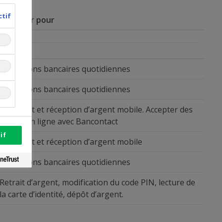
ctif
À utiliser pour
Opérations bancaires quotidiennes
Opérations bancaires quotidiennes
Paiement et réception d’argent mobile. Accepter des
achats en ligne avec Bancontact
if
Paiement et réception d’argent mobile
Opérations bancaires quotidiennes
Retrait d’argent, modification du code PIN, lecture de
la carte d’identité, dépôt d’argent.