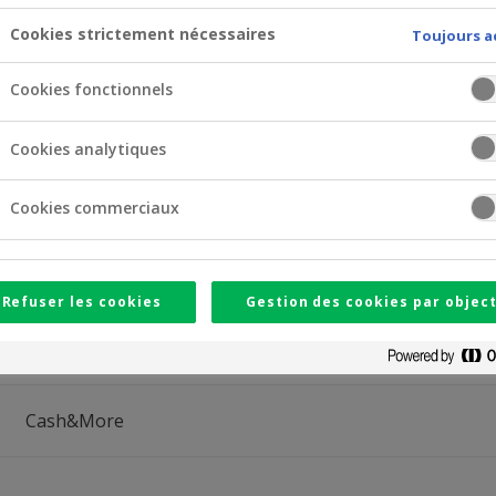
Cookies strictement nécessaires
Toujours a
Solution
Cookies fonctionnels
Cookies analytiques
myCrelan
Appli Crelan Mobile
Cookies commerciaux
Appli Bancontact
Refuser les cookies
Gestion des cookies par object
Autres applis de paiement
myCrelan
Appli Crelan Mobile
Cash&More