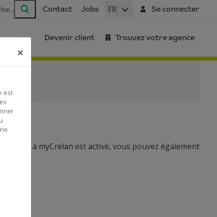
FR
Contact
Jobs
Se connecter
Rechercher
Devenir client
Trouvez votre agence
e est
Ces
onner
u
 ne
bonnement à myCrelan est activé, vous pouvez également