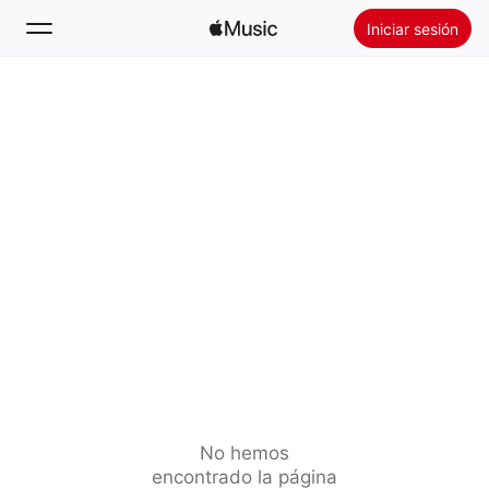
Iniciar sesión
Buscar
Inicio
Novedades
Instalar Apple Music
Radio
No hemos
encontrado la página