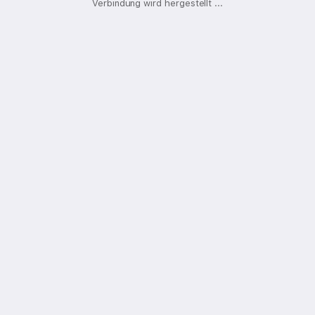
Verbindung wird hergestellt
.
.
.