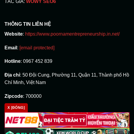
TÁC GIẢ:
WOWY SEO6
THÔNG TIN LIÊN HỆ
Website
:
https://www.poornamentrepreneurship.in.net/
Email
:
[email protected]
Hotline
: 0967 452 839
Địa chỉ
: 50 Đội Cung, Phường 11, Quận 11, Thành phố Hồ
Chí Minh, Việt Nam
Zipcode
: 700000
X [ĐÓNG]
Hashtags
#lode #lodecasino #slotgamelode #nhacailode
#dangkylode