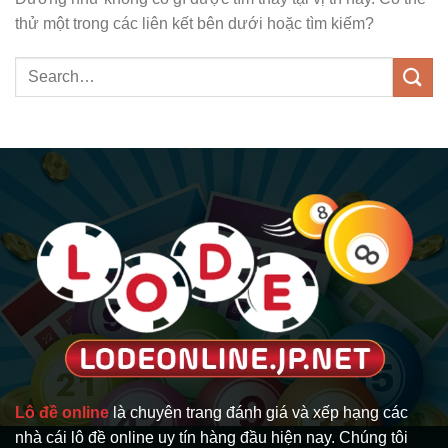
thử một trong các liên kết bên dưới hoặc tìm kiếm?
Lô đề online
là chuyên trang đánh giá và xếp hạng các
nhà cái lô đề online uy tín hàng đầu hiện nay. Chúng tôi