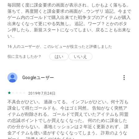
毎回開く度に課金要求の画面が表示され、しかもよく落ちる。
落ちて、再度開くと課金要求の画面が …ウンザリ 追記。今まで
ゲーム内のゴールドで購入出来てた戦争タブのアイテムが購入
出来なくなって更にやる気無し。 追記。ワープ？とかのボタ
ン押したら、新規スタートになってしまい、戻ることも出来な
い…
16
人のユーザーが、このレビューが役立ったと評価しました
はい
いいえ
役に立ちましたか？
more_vert
Googleユーザー
2019年7月24日
不具合がひどい。 過疎ってる。 インフレがひどい。何十万も
課金して得たゴールドも、今はゴミ同然。 告知がなく突然ア
イテムが削除される。 ゴールドで買えていたアイテムも 同盟
の忠誠ポイントでしか買えなくなった。 何のために課金した
のか分からない。 基地ミッションは２年近く更新されず、 課
金アイテムも使い道がすぐなくなってしまう。 詐欺のような