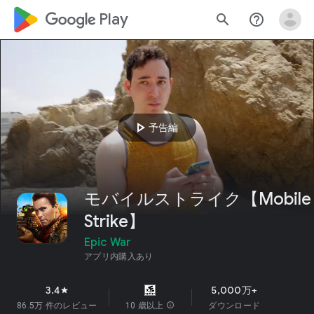
google_logo Play
search
help_outline
play_arrow
予告編
モバイルストライク【Mobile
Strike】
Epic War
アプリ内購入あり
3.4
5,000万+
star
86.5万 件のレビュー
10 歳以上
info
ダウンロード