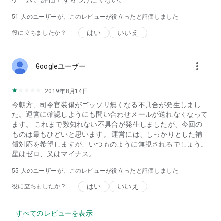
ゲーム。 評価１すらつけたくない。
51
人のユーザーが、このレビューが役立ったと評価しました
はい
いいえ
役に立ちましたか？
more_vert
Googleユーザー
2019年8月14日
今朝方、司令官装備がゴッソリ無くなる不具合が発生しまし
た。運営に確認しようにも問い合わせメールが送れなくなって
ます。 これまで数知れない不具合が発生しましたが、今回の
ものは最もひどいと思います。 運営には、しっかりとした補
償対応を希望しますが、いつものように無視されるでしょう。
星はゼロ、又はマイナス。
55
人のユーザーが、このレビューが役立ったと評価しました
はい
いいえ
役に立ちましたか？
すべてのレビューを表示