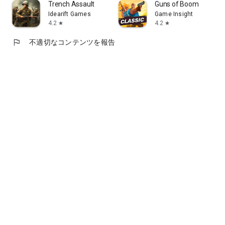
Trench Assault
Guns of Boom
Idearift Games
Game Insight
4.2
4.2
star
star
flag
不適切なコンテンツを報告