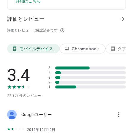
詳細はこちら
評価とレビュー
arrow_forward
評価とレビューは確認済みです
info_outline
モバイルデバイス
Chromebook
タブレ
phone_android
laptop
tablet_android
3.4
5
4
3
2
1
77.3万
件のレビュー
more_vert
Googleユーザー
2019年10月10日