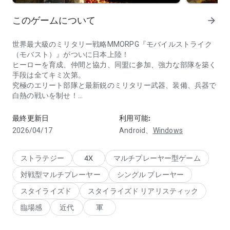
このゲームについて
arrow_forward
世界最大級のミリタリー戦略MMORPG『モバイルストライク
（モバスト）』がついに日本上陸！
ヒーローを育成、仲間と協力、同盟に参加、強力な部隊を築く
手段は全てキミ次第。
究極のエリート部隊と最新鋭のミリタリー武器、装備、兵器で
白熱の戦いを制せ！
Google Play の年末セールを見逃さないように! アクション
✔モバストを今すぐ無料ダウンロード
最終更新日
利用可能:
近代ミリタリー戦をテーマにした壮大な戦略シミュレーション
2026/04/17
Android、
Windows
バトルで戦場を支配せよ。
✔グローバルな仲間と世界ランクの上位を狙おう！
ストラテジー
4X
マルチプレーヤー型ゲーム
全世界同時リリース。キミの戦略でヒーローとなり、頂点に上
対戦型マルチプレーヤー
シングル プレーヤー
り詰めろ！
スタイライズド
スタイライズド リアリスティック
✔部隊を鍛え、同盟と共に手ごわい敵を相手に勝利せよ
臨場感
近代
軍
32ヶ国語に同時通訳されるリアルタイムチャットでギルドバト
ル。