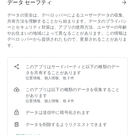
データ セーフティ
arrow_forward
✔勝利の鍵を握るのは、拠点となる基地づくり
どこまでも巨大化する基地。徹底的にアップグレードし自軍を
データの安全は、デベロッパーによるユーザーデータの収集、
強化。
共有方法を理解することから始まります。データのプライバシ
ーとセキュリティ対策は、アプリの使用方法、ユーザーの年齢
✔兵士をレベルアップし、兵器や戦車を自分好みにカスタマイ
やお住まいの地域によって異なることがあります。この情報は
ズ
デベロッパーから提供されたもので、更新されることがありま
攻撃の組み合わせは無限大。思うがままに戦略を練ろう。
す。
✔16種の兵士を思い通りに指揮して４つの基地レベルを制覇し
よう！
キミの兵士が伝説になる。戦局を変えられるヒーローを育て
このアプリはサードパーティと以下の種類のデー
ろ。
タを共有することがあります
位置情報、個人情報、他 3 件
【価格】
このアプリは以下の種類のデータを収集すること
アプリ名：モバイルストライク（モバスト）
があります
アプリ本体：無料
位置情報、個人情報、他 4 件
※一部有料アイテムがございます。
プライバシーポリシー
:
データは送信中に暗号化されます
https://www.mobilestrikeapp.com/privacy-policy
利用規約
: https://www.mobilestrikeapp.com/terms-of-use
データを削除するようリクエストできます
ゲームページ
: http://epicwar-online.com