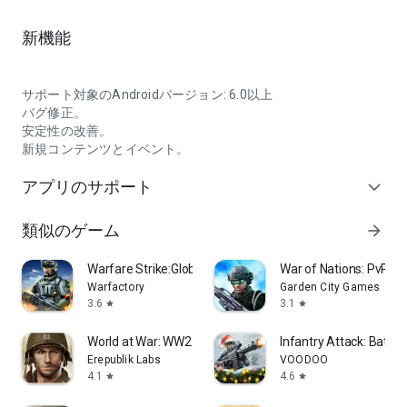
新機能
サポート対象のAndroidバージョン: 6.0以上
バグ修正。
安定性の改善。
新規コンテンツとイベント。
アプリのサポート
expand_more
類似のゲーム
arrow_forward
Warfare Strike:Global War
War of Nations: PvP St
Warfactory
Garden City Games
3.6
3.1
star
star
World at War: WW2 Strategy
Infantry Attack: Battle
Erepublik Labs
VOODOO
4.1
4.6
star
star